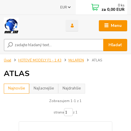
0
ks
EUR
za
0,00 EUR
Menu
Hľadať
Úvod
HOTOVÉ MODELY F1 - 1:43
McLAREN
ATLAS
ATLAS
Najnovšie
Najlacnejšie
Najdrahšie
Zobrazujem 1-1 z 1
strana
z 1