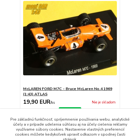
McLAREN FORD M7C - Bruce McLaren No.4 1969
(1:43) ATLAS
19,90 EUR
Nie je skladom
/
ks
Detail
Pre základnú funkčnosť, spríjemnenie používania webu, analytické
účely a v prípade udelenia súhlasu aj na účely cielenia reklamy
využívame súbory cookies. Nastavenie vlastných preferencií
strana
z 1
cookies môžete kedykoľvek upraviť odkazom v spodnej časti
stránok.