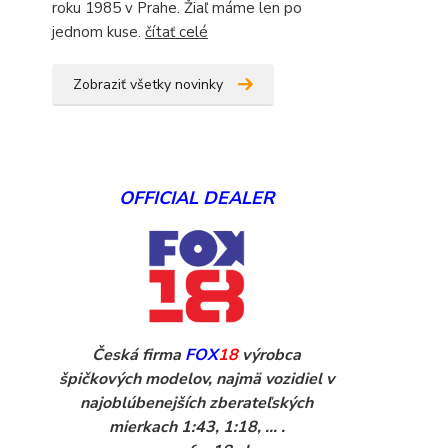
roku 1985 v Prahe. Žiaľ máme len po
jednom kuse.
čítať celé
Zobraziť všetky novinky
OFFICIAL DEALER
Česká firma
FOX
18
výrobca
špičkových modelov, najmä vozidiel v
najoblúbenejších zberateľských
mierkach 1:43, 1:18, ... .