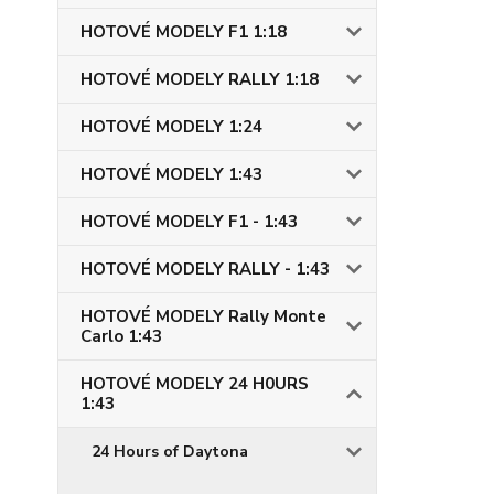
HOTOVÉ MODELY F1 1:18
HOTOVÉ MODELY RALLY 1:18
HOTOVÉ MODELY 1:24
HOTOVÉ MODELY 1:43
HOTOVÉ MODELY F1 - 1:43
HOTOVÉ MODELY RALLY - 1:43
HOTOVÉ MODELY Rally Monte
Carlo 1:43
HOTOVÉ MODELY 24 H0URS
1:43
24 Hours of Daytona