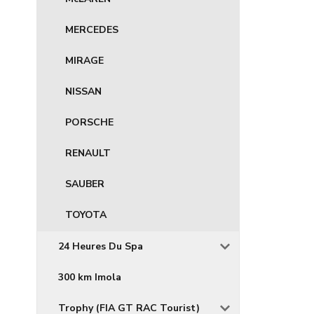
MERCEDES
MIRAGE
NISSAN
PORSCHE
RENAULT
SAUBER
TOYOTA
24 Heures Du Spa
300 km Imola
Trophy (FIA GT RAC Tourist)