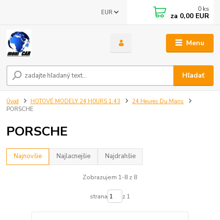
0
ks
EUR
za
0,00 EUR
Menu
Hľadať
Úvod
HOTOVÉ MODELY 24 H0URS 1:43
24 Heures Du Mans
PORSCHE
PORSCHE
Najnovšie
Najlacnejšie
Najdrahšie
Zobrazujem 1-8 z 8
strana
z 1