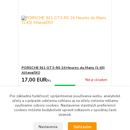
PORSCHE 911 GT3-RS 24 Heures du Mans (1:43)
Altaya/IXO
17,00 EUR
Nie je skladom
/
ks
Detail
Pre základnú funkčnosť, spríjemnenie používania webu, analytické
účely a v prípade udelenia súhlasu aj na účely cielenia reklamy
využívame súbory cookies. Nastavenie vlastných preferencií
strana
z 1
cookies môžete kedykoľvek upraviť odkazom v spodnej časti
stránok.
Súhlasím
Nastavenia