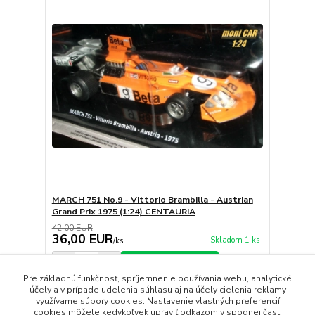
MARCH 751 No.9 - Vittorio Brambilla - Austrian
Grand Prix 1975 (1:24) CENTAURIA
42,00 EUR
36,00 EUR
Skladom 1 ks
/
ks
Pridať do košíka
Pre základnú funkčnosť, spríjemnenie používania webu, analytické
účely a v prípade udelenia súhlasu aj na účely cielenia reklamy
využívame súbory cookies. Nastavenie vlastných preferencií
strana
z 1
cookies môžete kedykoľvek upraviť odkazom v spodnej časti