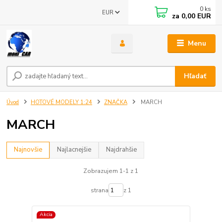
0
ks
EUR
za
0,00 EUR
Menu
Hľadať
Úvod
HOTOVÉ MODELY 1:24
ZNAČKA
MARCH
MARCH
Najnovšie
Najlacnejšie
Najdrahšie
Zobrazujem 1-1 z 1
strana
z 1
Akcia