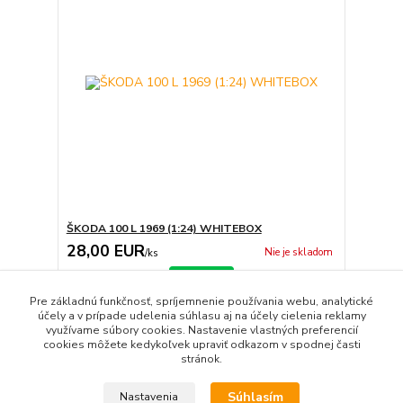
ŠKODA 100 L 1969 (1:24) WHITEBOX
28,00 EUR
Nie je skladom
/
ks
Detail
Pre základnú funkčnosť, spríjemnenie používania webu, analytické
účely a v prípade udelenia súhlasu aj na účely cielenia reklamy
využívame súbory cookies. Nastavenie vlastných preferencií
strana
z 1
cookies môžete kedykoľvek upraviť odkazom v spodnej časti
stránok.
Súhlasím
Nastavenia