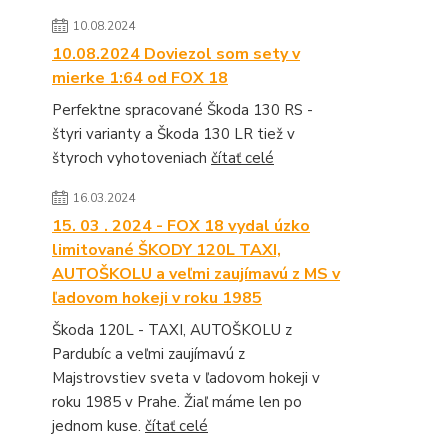
10.08.2024
10.08.2024 Doviezol som sety v
mierke 1:64 od FOX 18
Perfektne spracované Škoda 130 RS -
štyri varianty a Škoda 130 LR tiež v
štyroch vyhotoveniach
čítať celé
16.03.2024
15. 03 . 2024 - FOX 18 vydal úzko
limitované ŠKODY 120L TAXI,
AUTOŠKOLU a veľmi zaujímavú z MS v
ľadovom hokeji v roku 1985
Škoda 120L - TAXI, AUTOŠKOLU z
Pardubíc a veľmi zaujímavú z
Majstrovstiev sveta v ľadovom hokeji v
roku 1985 v Prahe. Žiaľ máme len po
jednom kuse.
čítať celé