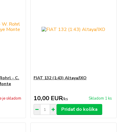
Rohrl - C.
FIAT 132 (1:43) Altaya/IXO
Monte
10,00 EUR
e je skladom
Skladom 1 ks
/
ks
Pridať do košíka