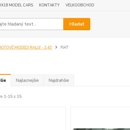
OX18 MODEL CARS
KONTAKTY
VEĽKOOBCHOD
Hľadať
HOTOVÉ MODELY RALLY - 1:43
FIAT
šie
Najlacnejšie
Najdrahšie
m 1-15 z 15