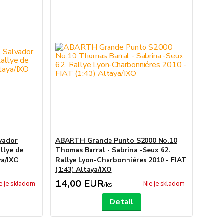
lvador
ABARTH Grande Punto S2000 No.10
llye de
Thomas Barral - Sabrina -Seux 62.
ya/IXO
Rallye Lyon-Charbonniéres 2010 - FIAT
(1:43) Altaya/IXO
14,00 EUR
e je skladom
Nie je skladom
/
ks
Detail