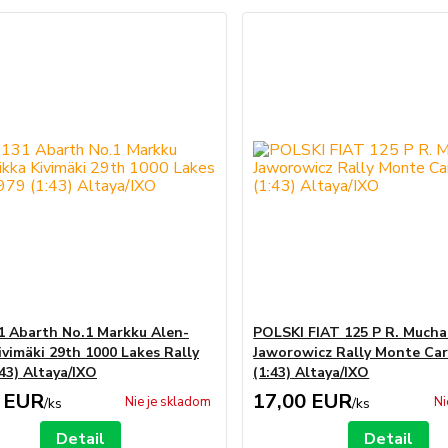
1 Abarth No.1 Markku Alen-
POLSKI FIAT 125 P R. Mucha 
ivimäki 29th 1000 Lakes Rally
Jaworowicz Rally Monte Car
:43) Altaya/IXO
(1:43) Altaya/IXO
 EUR
17,00 EUR
Nie je skladom
Ni
/
ks
/
ks
Detail
Detail