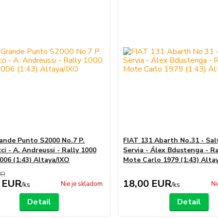
ande Punto S2000 No.7 P.
FIAT 131 Abarth No.31 - Sa
i - A. Andreussi - Rally 1000
Servia - Álex Bdustenga - Ra
006 (1:43) Altaya/IXO
Mote Carlo 1979 (1:43) Alta
UR
 EUR
18,00 EUR
Nie je skladom
Ni
/
ks
/
ks
Detail
Detail