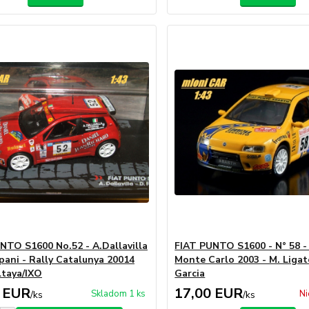
NTO S1600 No.52 - A.Dallavilla
FIAT PUNTO S1600 - N° 58 -
ppani - Rally Catalunya 20014
Monte Carlo 2003 - M. Ligato
ltaya/IXO
Garcia
 EUR
17,00 EUR
Skladom 1 ks
Ni
/
ks
/
ks