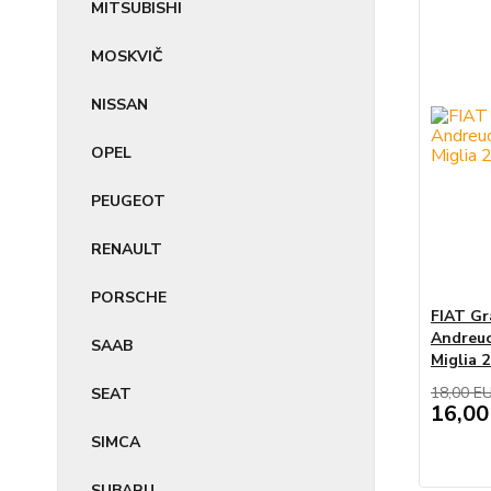
MITSUBISHI
MOSKVIČ
NISSAN
OPEL
PEUGEOT
RENAULT
PORSCHE
FIAT Gr
Andreucc
SAAB
Miglia 2
18,00 E
SEAT
16,00
SIMCA
SUBARU