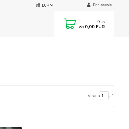
Prihlásenie
EUR
0
ks
za
0,00 EUR
strana
z 1