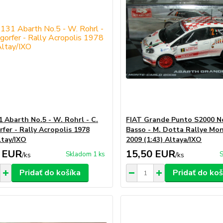
1 Abarth No.5 - W. Rohrl - C.
FIAT Grande Punto S2000 No
rfer - Rally Acropolis 1978
Basso - M. Dotta Rallye Mo
ltay/IXO
2009 (1:43) Altaya/IXO
 EUR
15,50 EUR
Skladom 1 ks
S
/
ks
/
ks
Pridať do košíka
Pridať do koš