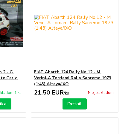
.2 - G.
FIAT Abarth 124 Rally No.12 - M.
nte Carlo
Verini-A.Torriami Rally Sanremo 1973
(1:43) Altaya/IXO
21,50 EUR
kladom 1 ks
Nie je skladom
/
ks
íka
Detail