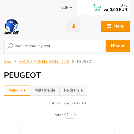
0
ks
EUR
za
0,00 EUR
Menu
Hľadať
Úvod
HOTOVÉ MODELY RALLY - 1:43
PEUGEOT
PEUGEOT
Najnovšie
Najlacnejšie
Najdrahšie
Zobrazujem 1-19 z 19
strana
z 1