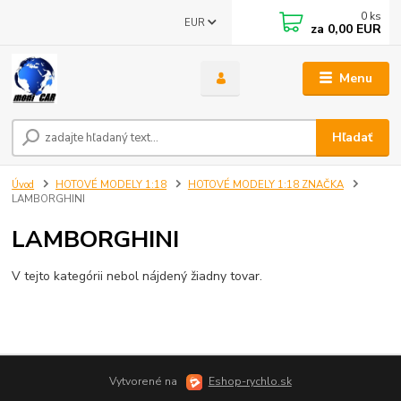
0
ks
EUR
za
0,00 EUR
Menu
Hľadať
Úvod
HOTOVÉ MODELY 1:18
HOTOVÉ MODELY 1:18 ZNAČKA
LAMBORGHINI
LAMBORGHINI
V tejto kategórii nebol nájdený žiadny tovar.
Vytvorené na
Eshop-rychlo.sk