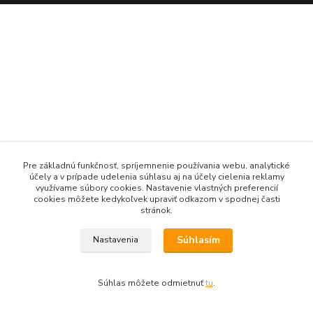
Pre základnú funkčnosť, spríjemnenie používania webu, analytické
účely a v prípade udelenia súhlasu aj na účely cielenia reklamy
využívame súbory cookies. Nastavenie vlastných preferencií
cookies môžete kedykoľvek upraviť odkazom v spodnej časti
stránok.
Súhlasím
Nastavenia
Súhlas môžete odmietnuť
tu
.