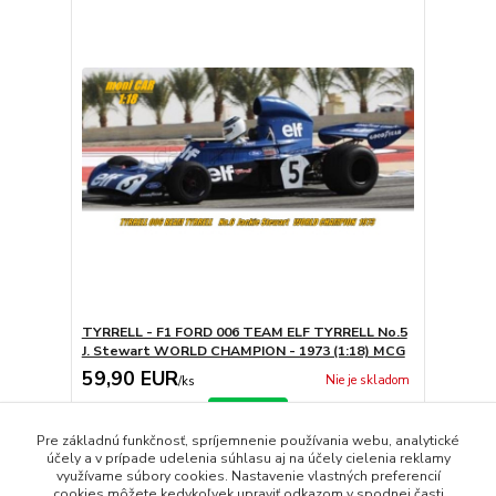
TYRRELL - F1 FORD 006 TEAM ELF TYRRELL No.5
J. Stewart WORLD CHAMPION - 1973 (1:18) MCG
59,90 EUR
Nie je skladom
/
ks
Detail
Pre základnú funkčnosť, spríjemnenie používania webu, analytické
účely a v prípade udelenia súhlasu aj na účely cielenia reklamy
využívame súbory cookies. Nastavenie vlastných preferencií
strana
z 1
cookies môžete kedykoľvek upraviť odkazom v spodnej časti