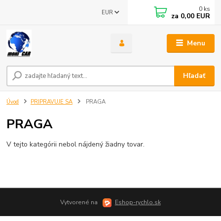
0
ks
EUR
za
0,00 EUR
Menu
Hľadať
Úvod
PRIPRAVUJE SA
PRAGA
PRAGA
V tejto kategórii nebol nájdený žiadny tovar.
Vytvorené na
Eshop-rychlo.sk