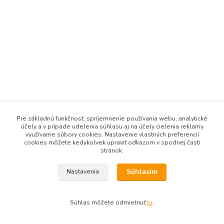
Pre základnú funkčnosť, spríjemnenie používania webu, analytické
účely a v prípade udelenia súhlasu aj na účely cielenia reklamy
využívame súbory cookies. Nastavenie vlastných preferencií
cookies môžete kedykoľvek upraviť odkazom v spodnej časti
stránok.
Súhlasím
Nastavenia
Súhlas môžete odmietnuť
tu
.