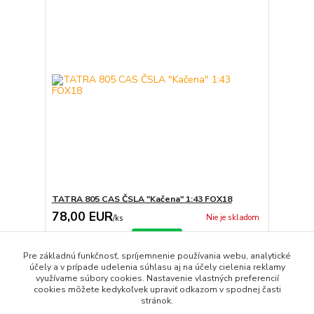
TATRA 805 CAS ČSLA "Kačena" 1:43 FOX18
78,00 EUR
Nie je skladom
/
ks
Detail
Pre základnú funkčnosť, spríjemnenie používania webu, analytické
účely a v prípade udelenia súhlasu aj na účely cielenia reklamy
využívame súbory cookies. Nastavenie vlastných preferencií
strana
z 1
cookies môžete kedykoľvek upraviť odkazom v spodnej časti
stránok.